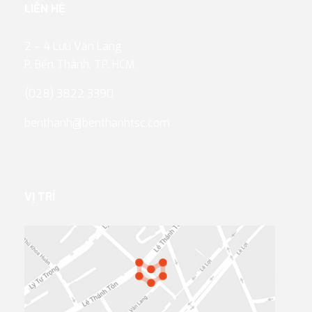
LIÊN HỆ
2 – 4 Lưu Văn Lang
P. Bến Thành, TP. HCM
(028) 3822 3390
benthanh@benthanhtsc.com
VỊ TRÍ